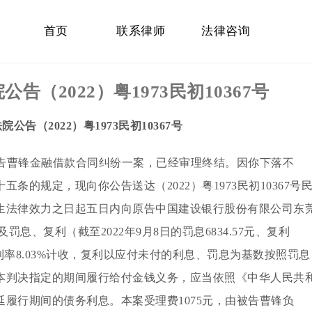
首页
联系律师
法律咨询
（2022）粤1973民初10367号
告（2022）粤1973民初10367号
告曹锋金融借款合同纠纷一案，已经审理终结。因你下落不
的规定，现向你公告送达（2022）粤1973民初10367号
生法律效力之日起五日内向原告中国建设银行股份有限公司东
元及罚息、复利（截至2022年9月8日的罚息6834.57元、复利
年利率8.03%计收，复利以应付未付的利息、罚息为基数按照罚息
本判决指定的期间履行给付金钱义务，应当依照《中华人民共
履行期间的债务利息。本案受理费1075元，由被告曹锋负