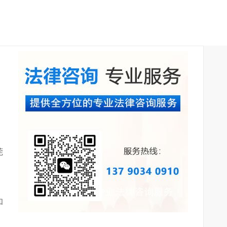
民
莞
和