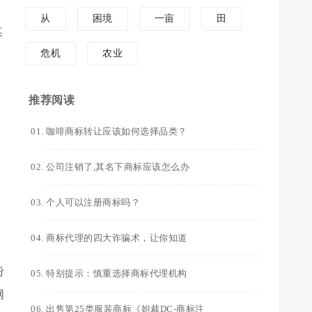
从
困境
一亩
田
某
危机
农业
推荐阅读
咖啡商标转让应该如何选择品类？
公司注销了,其名下商标应该怎么办
个人可以注册商标吗？
商标代理的四大诈骗术，让你知道
纷
特别提示：慎重选择商标代理机构
网
出售第25类服装商标《妲裁DC-商标注