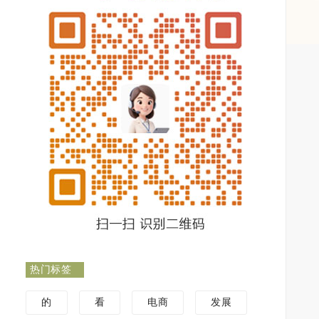
热门标签
。
的
看
电商
发展