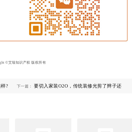
right ©艾瑞知识产权 版权所有
样?
要切入家装O2O，传统装修光剪了辫子还
下一篇：
不够